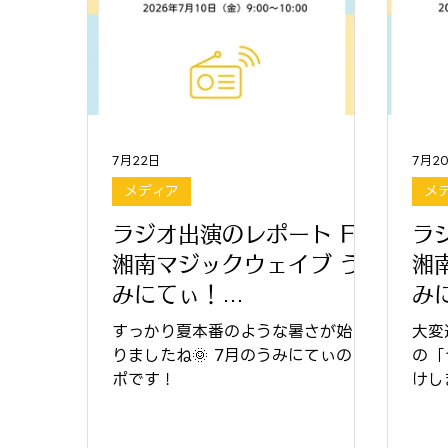
7月22日
7月2
メディア
メ
ラジオ出演のレポート FM
ラ
湘南マジックウェイブ う
湘
みにてぃ！
み
2026.7.10(金) 9:00〜
20
すっかり夏本番のような暑さが始ま
大変
10:00
りましたね🌞 7月のうみにてぃのレ
10
の「
ポです！
けし