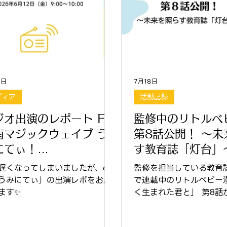
0日
7月18日
ディア
活動記録
ジオ出演のレポート FM
監修中のリトルベ
南マジックウェイブ う
第8話公開！ ～未
にてぃ！
す教育誌「灯台」
26.6.12(金) 9:00〜
遅くなってしまいましたが、6月
監修を担当している教育
:00
うみにてぃ」の出演レポをお届
で連載中のリトルベビー
ます✨
く生まれた君と」 第8話
た8月号が7月10日に発
た‼️