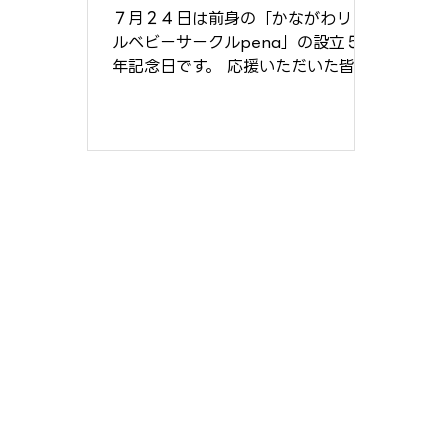
ょう♪ 8月1日
７月２４日は前身の「かながわリト
(土)10:00~11:30 場所:
ルベビーサークルpena」の設立５周
年記念日です。 応援いただいた皆さ
笠間地域ケアプラザ
んと一緒に5周年をお祝いさせていた
だきたく、今回は対面交流会のお知
らせです。