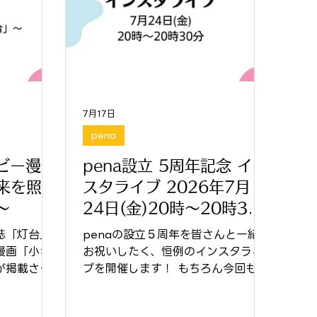
7月17日
pena
ビー漫画
pena設立 5周年記念 イン
来を照ら
スタライブ 2026年7月
～
24日(金)20時～20時30
分
誌「灯台」
penaの設立５周年を皆さんと一緒に
漫画「小さ
お祝いしたく、恒例のインスタライ
が掲載され
ブを開催します！ もちろん今回も、
売されまし
毎回大好評のpenaメンバー志穂さん
によるピアノコンサートです🎵