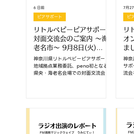
6 日前
7月2
ピアサポート
ピ
リトルベビーピアサポート
リ
対面交流会のご案内 ～海
オ
老名市～ 9月8日(火)
ま
10:00～12:00 場所:海老
神奈川県リトルベビーピアサポート
神奈
名市文化会館
地域拠点業務委託、pena初となる、
サポ
県央・海老名会場での対面交流会の
流会
お知らせです😊