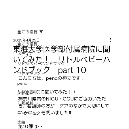
全ての投稿
2025年4月25日
全ての投稿
東海大学医学部付属病院に聞
メディア
いてみた！ リトルベビーハ
リトルベビーハンドブック
ンドブック part 10
世界早産児デー
こんにちは、penaの神立です！
pena
\ ◯◯病院に聞いてみた！ /　
外部紹介
神奈川県内のNICU・GCUにご協力いただ
活動記録
き、看護師の方が「ケアのなかで大切にして
いること」を伺いました❣️
ニュースレター
実績
第10弾は…