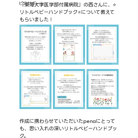
ピアサポート
「東海大学医学部付属病院」の西さんに、⭐️
リトルベビーハンドブック⭐️について教えて
もらいました！
作成に携わらせていただいたpenaにとって
も、思い入れの深いリトルベビーハンドブッ
ク。