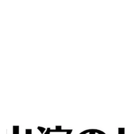
7月22日
メディア
ラジオ出演のレポート FM湘南マジック
ウェイブ うみにてぃ！ 2026.7.10(金)
9:00〜10:00
すっかり夏本番のような暑さが始まりましたね🌞 7月のうみに
てぃのレポです！