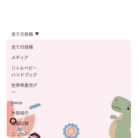
全ての投稿
全ての投稿
メディア
リトルベビー
ハンドブック
世界早産児デ
ー
pena
外部紹介
活動記録
ニュースレタ