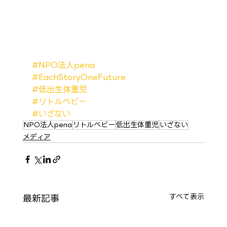
#NPO法人pena
#EachStoryOneFuture
#低出生体重児
#リトルベビー
#いざない
NPO法人pena
リトルベビー
低出生体重児
いざない
メディア
最新記事
すべて表示