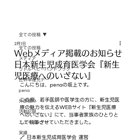
全ての投稿
2月1日
全ての投稿
Webメディア掲載のお知らせ
メディア
日本新生児成育医学会『新生
リトルベビーハンドブック
児医療へのいざない』
世界早産児デー
こんにちは、penaの坂上です。
pena
この度、若手医師や医学生の方に、新生児医
外部紹介
療の魅力を伝えるWEBサイト『新生児医療
活動記録
へのいざない』にて、当事者家族のひとりと
して執筆させていただきました。
ニュースレター
実績
🔗 日本新生児成育医学会 運営