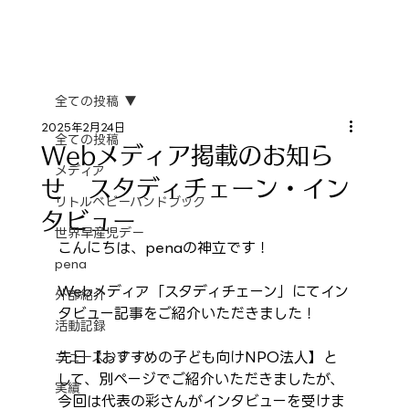
全ての投稿
2025年2月24日
全ての投稿
Webメディア掲載のお知ら
メディア
せ スタディチェーン・イン
リトルベビーハンドブック
タビュー
世界早産児デー
こんにちは、penaの神立です！
pena
Webメディア「スタディチェーン」にてイン
外部紹介
タビュー記事をご紹介いただきました！
活動記録
先日【おすすめの子ども向けNPO法人】と
ニュースレター
して、別ページでご紹介いただきましたが、
実績
今回は代表の彩さんがインタビューを受けま