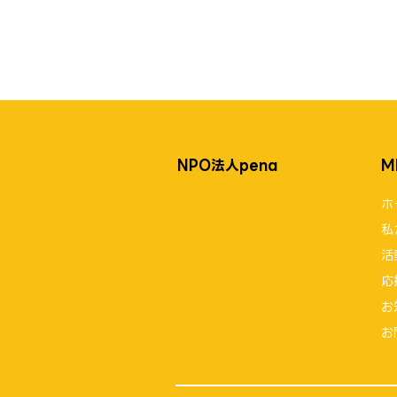
NPO法人pena
M
ホ
NPO法人pena設立
私
活
応
お
お