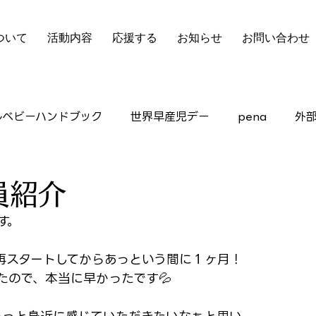
ついて
活動内容
応援する
お知らせ
お問い合わせ
ルベビーハンドブック
世界早産児デー
pena
外
ピアサポート
員紹介
す。
て再スタートしてからあっという間に１ヶ月！
たので、本当に早かったです💦