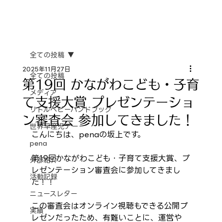
全ての投稿
2025年11月27日
全ての投稿
第19回 かながわこども・子育
メディア
て支援大賞 プレゼンテーショ
リトルベビーハンドブック
ン審査会 参加してきました！
世界早産児デー
こんにちは、penaの坂上です。
pena
第19回かながわこども・子育て支援大賞、プ
外部紹介
レゼンテーション審査会に参加してきまし
活動記録
た！！
ニュースレター
この審査会はオンライン視聴もできる公開プ
実績
レゼンだったため、有難いことに、運営や