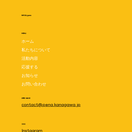
NPO法人pena
MENU
ホーム
私たちについて
pena設立5周年記念交流会 7月24日は
活動内容
penaの誕生日☆みんなでお祝いしましょ
応援する
お知らせ
う♪ 8月1日(土)10:00~11:30 場所:笠間
お問い合わせ
地域ケアプラザ
お問い合わせ
contact@pena.kanagawa.jp
SNS
Instagram