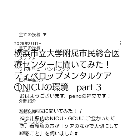
全ての投稿
2025年3月11日
全ての投稿
横浜市立大学附属市民総合医
メディア
療センターに聞いてみた！
リトルベビーハンドブック
ディベロップメンタルケア
世界早産児デー
①NICUの環境 part 3
pena
おはようございます、penaの神立です！
外部紹介
\ ◯◯病院に聞いてみた！ /　
活動記録
神奈川県内のNICU・GCUにご協力いただ
ニュースレター
き、看護師の方が「ケアのなかで大切にして
実績
いること」を伺いました❣️