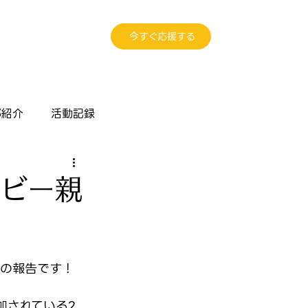
今すぐ応援する
部紹介
活動記録
ベビー親
ンの報告です！
加されている2