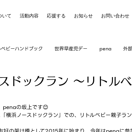
ついて
活動内容
応援する
お知らせ
お問い合わせ
ルベビーハンドブック
世界早産児デー
pena
外
ピアサポート
スドックラン 〜リトル
penaの坂上です😊
れた「横浜ノースドックラン」での、リトルベビー親子ラ
好の架け橋として2015年に始まり、今年はpenaに参