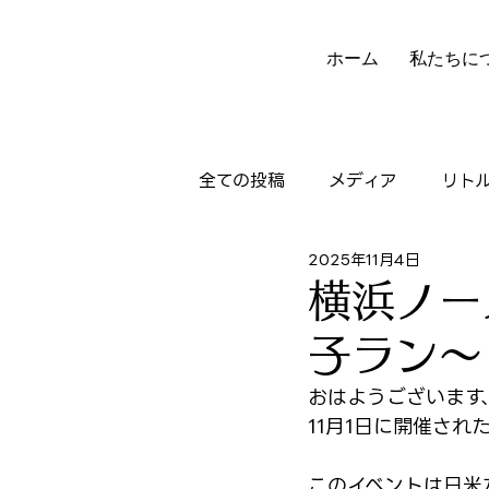
ホーム
私たちに
全ての投稿
メディア
リト
2025年11月4日
ニュースレター
実績
横浜ノー
子ラン〜
おはようございます、
11月1日に開催さ
このイベントは日米友