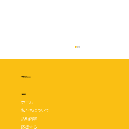
NPO法人pena
MENU
ホーム
私たちについて
pena設立5周年記念交流会 7月24日は
活動内容
penaの誕生日☆みんなでお祝いしましょ
応援する