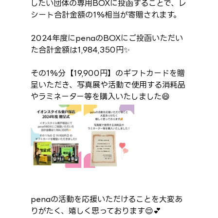
したい団体の専用BOXに投函することで、レ
シート合計金額の1%相当が寄贈されます。
2024年度にpenaのBOXにご投函いただい
た合計金額は1,984,350円✨
その1%分【19,900円】のギフトカードを贈
呈いただき、写真展や活動で使用する消耗品
やラミネーター等を購入いたしました😄
penaの活動を応援いただけることを大変あ
りがたく、嬉しく思っております😌💕