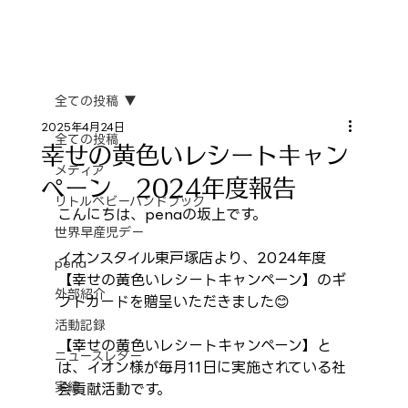
全ての投稿
2025年4月24日
全ての投稿
幸せの黄色いレシートキャン
メディア
ペーン 2024年度報告
リトルベビーハンドブック
こんにちは、penaの坂上です。
世界早産児デー
イオンスタイル東戸塚店より、2024年度
pena
【幸せの黄色いレシートキャンペーン】のギ
外部紹介
フトカードを贈呈いただきました😊
活動記録
【幸せの黄色いレシートキャンペーン】と
ニュースレター
は、イオン様が毎月11日に実施されている社
実績
会貢献活動です。