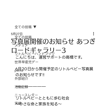
全ての投稿
5月27日
全ての投稿
写真展開催のお知らせ あつぎ
メディア
ロードギャラリー3
リトルベビーハンドブック
こんにちは、運営サポートの高橋です。
世界早産児デー
6月20日から開催予定のリトルベビー写真展
pena
のお知らせです‼️
外部紹介
———————
活動記録
ニュースレター
リトルベビーとともに歩む社会
実績
～小さな命と家族を知る～