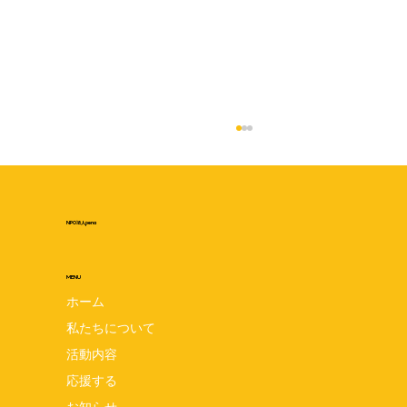
NPO法人pena
MENU
ホーム
私たちについて
厚木ロードギャラリー3 写真展スタート
活動内容
応援する