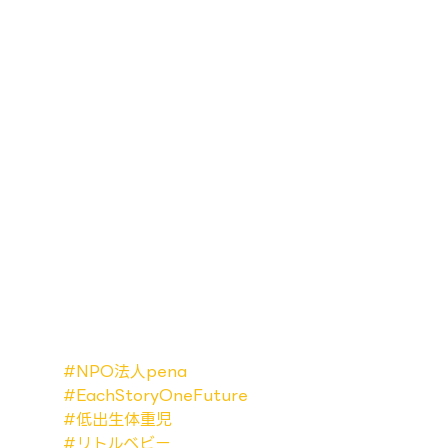
#NPO法人pena
#EachStoryOneFuture
#低出生体重児
#リトルベビー