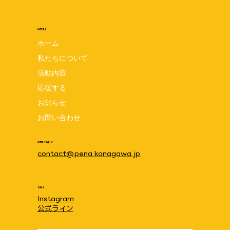
MENU
ホーム
私たちについて
小さな肌着プレゼント 写真&メッセージ
活動内容
紹介 〜世界早産児デー写真展イベント〜
応援する
お知らせ
お問い合わせ
お問い合わせ
contact@pena.kanagawa.jp
SNS
Instagram
公式ライン