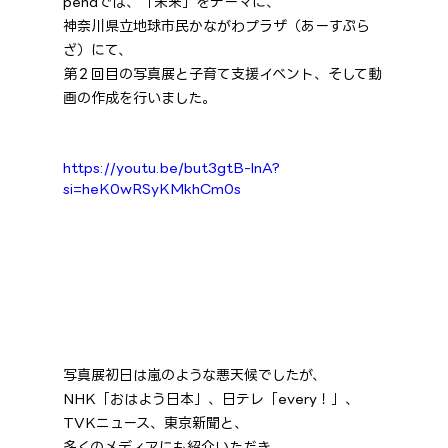
penaでは、「未来」をテーマに、
神奈川県立地球市民かながわプラザ（あーすぷら
ざ）にて、
第２回目の写真展と子育て支援イベント、そして動
画の作成を行いました。
https://youtu.be/but3gtB-lnA?
si=heK0wRSyKMkhCm0s
写真展初日は嵐のような悪天候でしたが、
NHK「おはよう日本」、日テレ「every！」、
TVKニュース、東京新聞と、
多くのメディアにも紹介いただき、