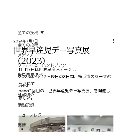
全ての投稿
2024年7月7日
全ての投稿
世界早産児デー写真展
メディア
（2023）
リトルベビーハンドブック
11月17日は世界早産児デーです。
世界早産児デー
2023年11月17～19日の3日間、横浜市のあーすぷ
らざにて
pena
pena2回目の「世界早産児デー写真展」を開催し
外部紹介
ました。
活動記録
ニュースレター
実績