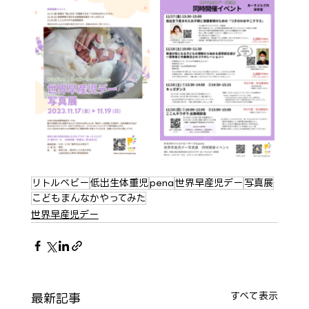
リトルベビー
低出生体重児
pena
世界早産児デー
写真展
こどもまんなかやってみた
世界早産児デー
最新記事
すべて表示