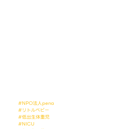
#NPO法人pena
#リトルベビー
#低出生体重児
#NICU