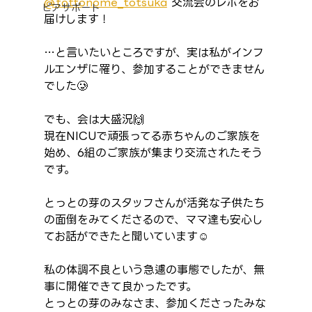
@tottonome_totsuka
 交流会のレポをお
ピアサポート
届けします！
…と言いたいところですが、実は私がインフ
ルエンザに罹り、参加することができません
でした🥲
でも、会は大盛況🙌
現在NICUで頑張ってる赤ちゃんのご家族を
始め、6組のご家族が集まり交流されたそう
です。
とっとの芽のスタッフさんが活発な子供たち
の面倒をみてくださるので、ママ達も安心し
てお話ができたと聞いています☺️
私の体調不良という急遽の事態でしたが、無
事に開催できて良かったです。
とっとの芽のみなさま、参加くださったみな