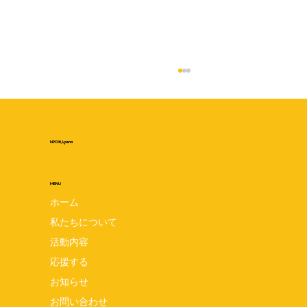
NPO法人pena
MENU
ホーム
私たちについて
リトルベビーおしゃべりほっとタイム 開
活動内容
催しました 【共催】とっとの芽×pena
応援する
お知らせ
2025/10/18(土)13:30〜15:00 場
お問い合わせ