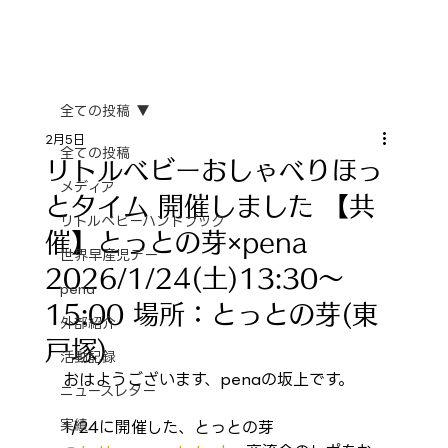
全ての投稿
2月5日
全ての投稿
リトルベビーおしゃべりほっ
メディア
とタイム 開催しました 【共
リトルベビーハンドブック
催】とっとの芽×pena
世界早産児デー
2026/1/24(土)13:30〜
pena
15:00 場所：とっとの芽(東
外部紹介
戸塚)
活動記録
おはようございます、penaの坂上です。
ニュースレター
実績
1/24に開催した、とっとの芽 