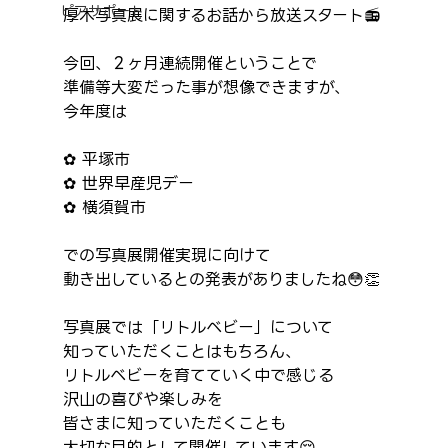
ピアサポート
厚木写真展に関するお話から放送スタート📻️
今回、２ヶ月連続開催ということで
準備等大変だった事が想像できますが、
今年度は
✿ 平塚市
✿ 世界早産児デー
✿ 横須賀市
での写真展開催実現に向けて
動き出しているとの発表がありましたね😳👏
写真展では「リトルベビー」について
知っていただくことはもちろん、
リトルベビーを育てていく中で感じる
沢山の喜びや楽しみを
皆さまに知っていただくことも
大切な目的として開催しています😌