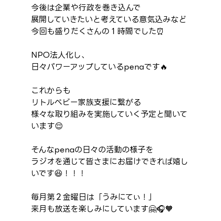
今後は企業や行政を巻き込んで
展開していきたいと考えている意気込みなど
今回も盛りだくさんの１時間でした⏰
NPO法人化し、
日々パワーアップしているpenaです🔥
これからも
リトルベビー家族支援に繋がる
様々な取り組みを実施していく予定と聞いて
います😌
そんなpenaの日々の活動の様子を
ラジオを通じて皆さまにお届けできれば嬉し
いです😆！！！
毎月第２金曜日は「うみにてぃ！」
来月も放送を楽しみにしています🤗🎧️🧡