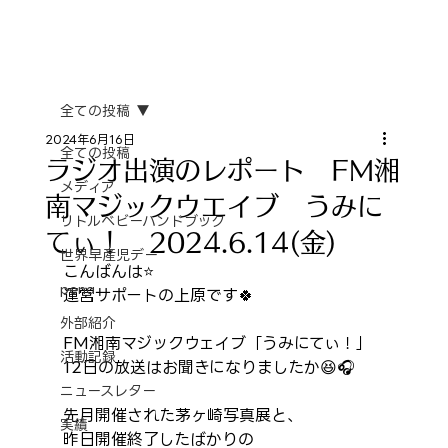
全ての投稿
2024年6月16日
全ての投稿
ラジオ出演のレポート FM湘
メディア
南マジックウエイブ うみに
リトルベビーハンドブック
てぃ！ 2024.6.14(金)
世界早産児デー
こんばんは⭐️
pena
運営サポートの上原です🍀
外部紹介
FM湘南マジックウェイブ「うみにてぃ！」
活動記録
12日の放送はお聞きになりましたか😆🎧️
ニュースレター
先月開催された茅ヶ崎写真展と、
実績
昨日開催終了したばかりの