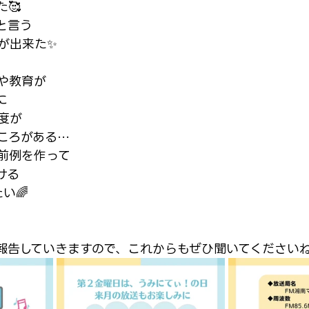
🥰
と言う
が出来た✨
や教育が
に
度が
ころがある…
前例を作って
ける
い🌈
報告していきますので、これからもぜひ聞いてくださいね