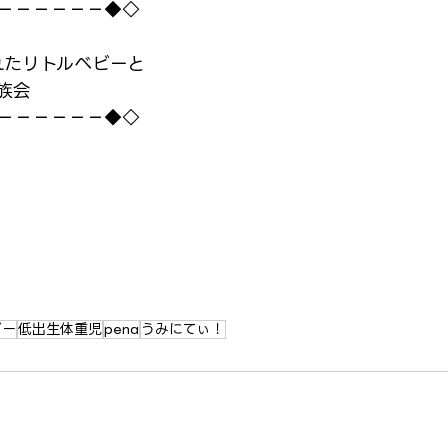
－－－－－－◆◇
れたリトルベビーと
族会
－－－－－－◆◇
ビー
低出生体重児
pena
うみにてぃ！