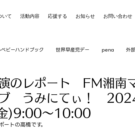
ついて
活動内容
応援する
お知らせ
お問い合わせ
ルベビーハンドブック
世界早産児デー
pena
外
ピアサポート
演のレポート FM湘南
ブ うみにてぃ！ 202
)9:00〜10:00
ポートの高橋です。