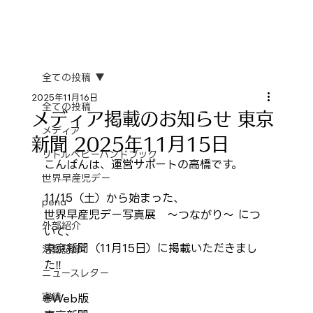
全ての投稿
2025年11月16日
全ての投稿
メディア掲載のお知らせ 東京
メディア
新聞 2025年11月15日
リトルベビーハンドブック
こんばんは、運営サポートの高橋です。
世界早産児デー
11/15（土）から始まった、
pena
世界早産児デー写真展　～つながり～ につ
外部紹介
いて、
東京新聞（11月15日）に掲載いただきまし
活動記録
た‼️
ニュースレター
実績
🌐Web版