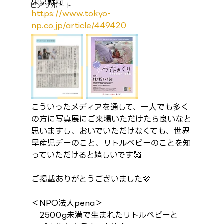
東京新聞
ピアサポート
https://www.tokyo-
np.co.jp/article/449420
こういったメディアを通して、一人でも多く
の方に写真展にご来場いただけたら良いなと
思いますし、おいでいただけなくても、世界
早産児デーのこと、リトルベビーのことを知
っていただけると嬉しいです🥰
ご掲載ありがとうございました💜
＜NPO法人pena＞
　2500g未満で生まれたリトルベビーと