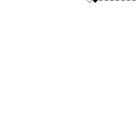
◇◆－－－－－－－