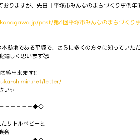
ておりますが、先日「平塚市みんなのまちづくり事例年
pena.kanagawa.jp/post/第6回平塚市みんなのまちづ
aの本拠地である平塚で、さらに多くの方々に知っていた
変嬉しく思います🥰
閲覧出来ます‼️
uka-shimin.net/letter/
さい✨
－－－－－－◆◇
れたリトルベビーと
族会