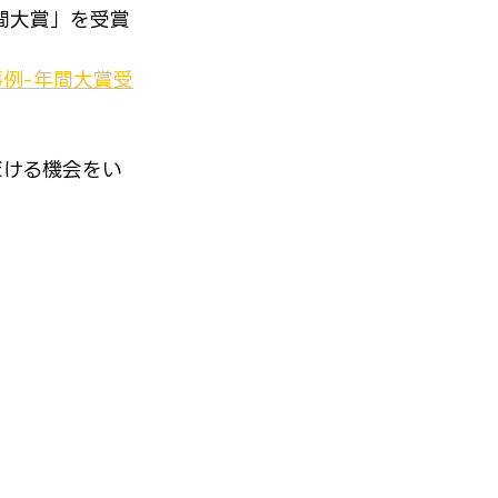
間大賞」を受賞
くり事例-年間大賞受
だける機会をい