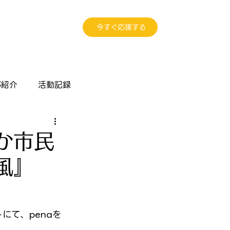
今すぐ応援する
部紹介
活動記録
か市民
風』
にて、penaを