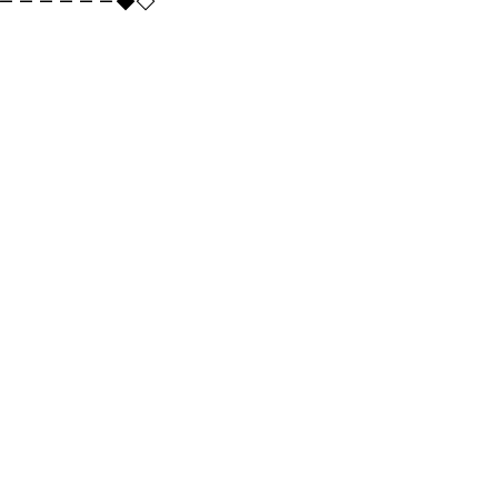
－－－－－－◆◇