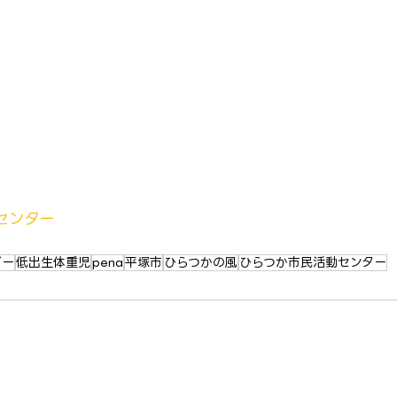
センター
ビー
低出生体重児
pena
平塚市
ひらつかの風
ひらつか市民活動センター