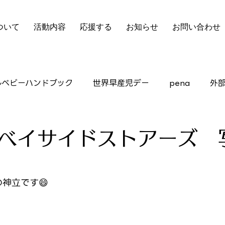
ついて
活動内容
応援する
お知らせ
お問い合わせ
ルベビーハンドブック
世界早産児デー
pena
外
ピアサポート
ベイサイドストアーズ 
の神立です😄