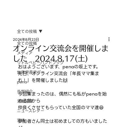
全ての投稿
2024年8月23日
全ての投稿
オンライン交流会を開催しま
メディア
した 2024.8.17(土)
リトルベビーハンドブック
おはようございます、penaの坂上です。
世界早産児デー
先日、オンライン交流会「年長ママ集ま
れ！」を開催しました🙌
pena
外部紹介
今回集まったのは、偶然にも私がpenaを始
める前から
活動記録
仲良くさせてもらっていた全国のママ達😆
ニュースレター
実績
参加者さん同士は初めましての方もいました