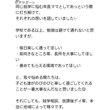
が、
ピアサポート
同じ就学に悩む年長ママとしてあっという間
に打ち解けて、
それぞれの想いを話していました✨
学校である以上、勉強は避けて通れないと思
いますが、
・毎日楽しく通ってほしい
・前向きなところ等、長所を大事にしてほし
い
・褒めてもらえる環境であってほしい
と、我々悩める親たちは、
子ども達がのびのびと楽しく過ごしてくれる
ことが一番大事なんだなと思いました😌
それにしても、就学相談、放課後デイ等、本
当に地域によって様々です。