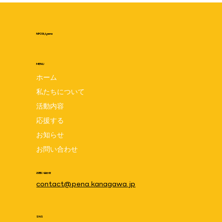
NPO法人pena
MENU
ホーム
私たちについて
pena設立5周年記念交流会 7月24日は
活動内容
penaの誕生日☆みんなでお祝いしましょ
応援する
お知らせ
う♪ 8月1日(土)10:00~11:30 場所:笠間
お問い合わせ
地域ケアプラザ
お問い合わせ
contact@pena.kanagawa.jp
SNS