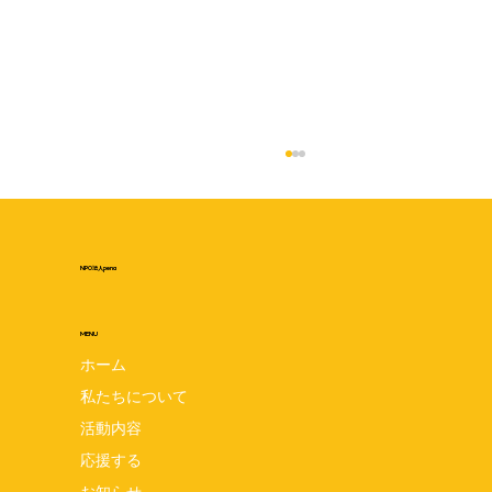
NPO法人pena
MENU
ホーム
私たちについて
pena設立5周年記念交流会 7月24日は
活動内容
penaの誕生日☆みんなでお祝いしましょ
応援する
お知らせ