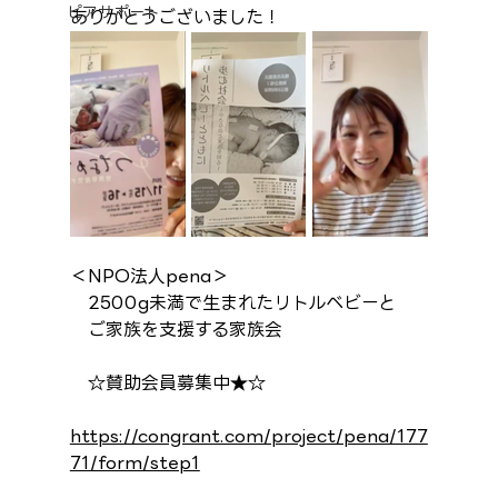
ピアサポート
ありがとうございました！
＜NPO法人pena＞
　2500g未満で生まれたリトルベビーと
　ご家族を支援する家族会
　☆賛助会員募集中★☆
https://congrant.com/project/pena/177
71/form/step1