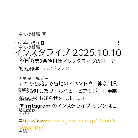
全ての投稿
2025年10月10日
全ての投稿
インスタライブ 2025.10.10
メディア
今月の第2金曜日はインスタライブの日！で
リトルベビーハンドブック
した😆💕
世界早産児デー
これから始まる各地のイベントや、神奈川県
pena
から受託したリトルベビーピアサポート事業
についてお知らせをしました✨
外部紹介
▼Instagram のインスタライブ リンクはこ
活動記録
ちら
https://www.instagram.com/p/DPnAN
ニュースレター
W5ATRc/
実績