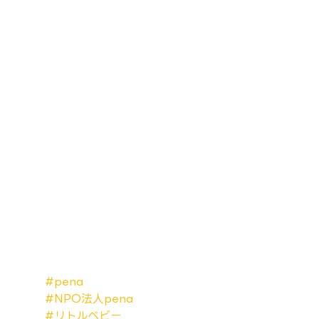
#pena
#NPO法人pena
#リトルベビー