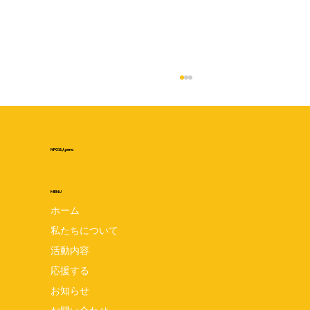
NPO法人pena
MENU
ホーム
私たちについて
pena設立5周年記念交流会 7月24日は
活動内容
penaの誕生日☆みんなでお祝いしましょ
応援する
お知らせ
う♪ 8月1日(土)10:00~11:30 場所:笠間