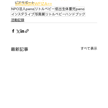
ピアサポート
zRlODBiNWFlZA==
NPO法人pena
リトルベビー
低出生体重児
pena
インスタライブ
写真展
リトルベビーハンドブック
活動記録
最新記事
すべて表示