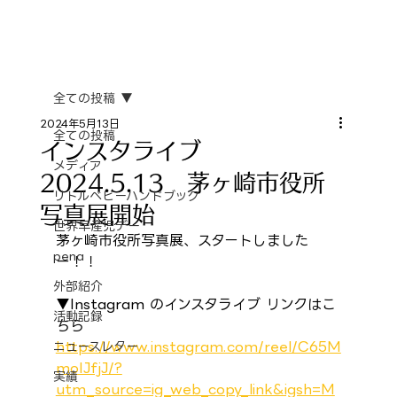
全ての投稿
2024年5月13日
全ての投稿
インスタライブ
メディア
2024.5.13 茅ヶ崎市役所
リトルベビーハンドブック
写真展開始
世界早産児デー
茅ヶ崎市役所写真展、スタートしました
pena
ー！！
外部紹介
▼Instagram のインスタライブ リンクはこ
活動記録
ちら
https://www.instagram.com/reel/C65M
ニュースレター
moIJfjJ/?
実績
utm_source=ig_web_copy_link&igsh=M