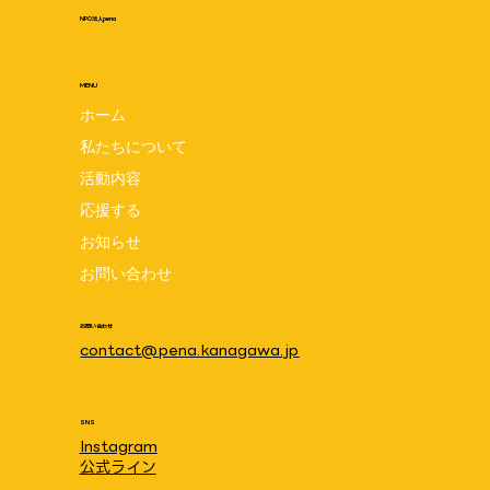
NPO法人pena
MENU
ホーム
私たちについて
小さな肌着プレゼント 写真&メッセージ
活動内容
紹介 〜世界早産児デー写真展イベント〜
応援する
お知らせ
お問い合わせ
お問い合わせ
contact@pena.kanagawa.jp
SNS
Instagram
公式ライン