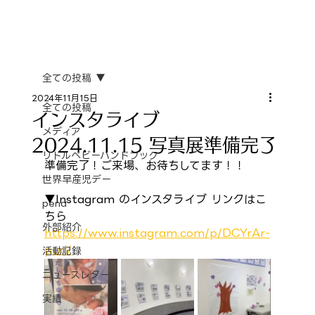
全ての投稿
2024年11月15日
全ての投稿
インスタライブ
メディア
2024.11.15 写真展準備完了
リトルベビーハンドブック
準備完了！ご来場、お待ちしてます！！
世界早産児デー
▼Instagram のインスタライブ リンクはこ
pena
ちら
外部紹介
https://www.instagram.com/p/DCYrAr-
purl/
活動記録
ニュースレター
実績