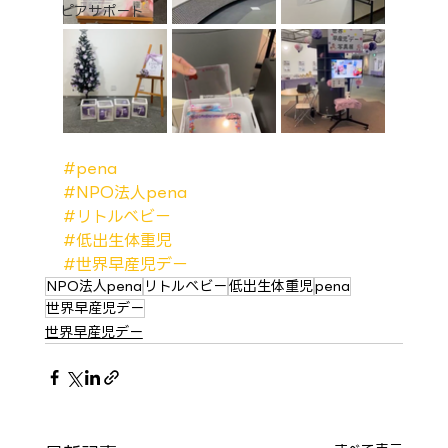
ピアサポート
#pena
#NPO法人pena
#リトルベビー
#低出生体重児
#世界早産児デー
NPO法人pena
リトルベビー
低出生体重児
pena
世界早産児デー
世界早産児デー