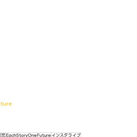
ture
重児
EachStoryOneFuture
インスタライブ