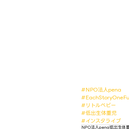
#NPO法人pena
#EachStoryOneFu
#リトルベビー
#低出生体重児
#インスタライブ
NPO法人pena
低出生体