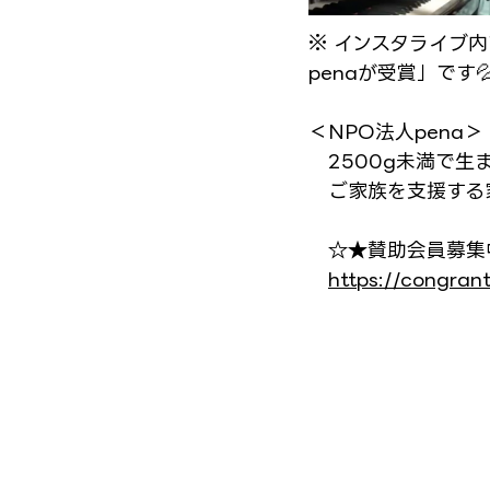
※ インスタライブ
penaが受賞」です
＜NPO法人pena＞
　2500g未満で生
　ご家族を支援する
　☆★賛助会員募集
https://congran