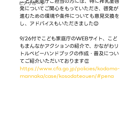
こども家庭庁ご担当の方には、特に搾乳室啓
ピアサポート
発についてご関心をもっていただき、啓発が
進むための環境や条件についても意見交換を
し、アドバイスもいただきました😌
9/26付でこども家庭庁のWEBサイト、こど
もまんなかアクションの紹介で、かながわリ
トルベビーハンドブックの作成・普及につい
てご紹介いただいております👏
https://www.cfa.go.jp/policies/kodomo-
mannaka/case/kosodateouen/#pena