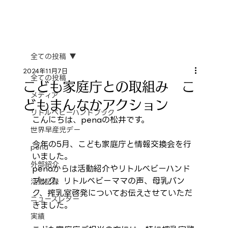
全ての投稿
2024年11月7日
全ての投稿
こども家庭庁との取組み こ
メディア
どもまんなかアクション
リトルベビーハンドブック
こんにちは、penaの松井です。
世界早産児デー
今年の5月、こども家庭庁と情報交換会を行
pena
いました。
外部紹介
penaからは活動紹介やリトルベビーハンド
ブック、リトルベビーママの声、母乳バン
活動記録
ク、搾乳室啓発についてお伝えさせていただ
ニュースレター
きました。
実績