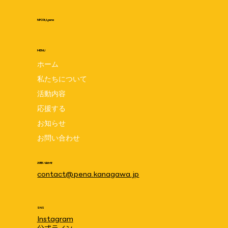
NPO法人pena
MENU
ホーム
私たちについて
pena設立5周年記念交流会 7月24日は
活動内容
penaの誕生日☆みんなでお祝いしましょ
応援する
お知らせ
う♪ 8月1日(土)10:00~11:30 場所:笠間
お問い合わせ
地域ケアプラザ
お問い合わせ
contact@pena.kanagawa.jp
SNS
Instagram