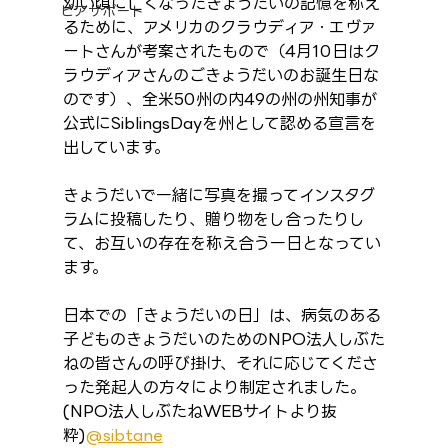
幼い頃に亡くなったきょうだいの記憶を称え
ピアサポート
るために、アメリカのクラウディア・エヴァ
ートさんが考案されたもので（4月10日はク
ラウディアさんのごきょうだいのお誕生日な
のです）、全米50州の内49の州の州知事が
公式にSiblingsDayを州として認める宣言を
出しています。
きょうだいで一緒に写真を撮ってインスタグ
ラムに投稿したり、贈り物をし合ったりし
て、お互いの存在を称え合う一日となってい
ます。
日本での「きょうだいの日」は、病気のある
子どものきょうだいのためのNPO法人しぶた
ねの皆さんの呼び掛け、それに応じてくださ
った発起人の方々により制定されました。
(NPO法人しぶたねWEBサイトより抜
粋)
@sibtane