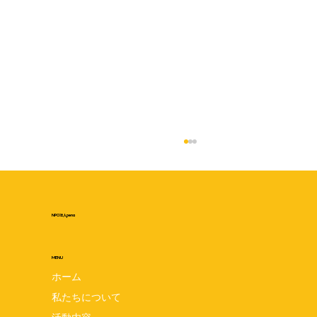
NPO法人pena
MENU
ホーム
私たちについて
GREEN×EXPO2027 折り紙トゥンクト