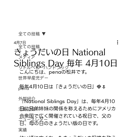
全ての投稿
4月7日
全ての投稿
きょうだいの日 National
メディア
Siblings Day 毎年 4月10日
リトルベビーハンドブック
こんにちは、penaの松井です。
世界早産児デー
毎年4月10日は「きょうだいの日」🍓🌷
pena
外部紹介
「National Siblings Day」は、毎年4月10
日に兄弟姉妹の関係を称えるためにアメリカ
活動記録
合衆国で広く開催されている祝日で、父の
ニュースレター
日、母の日のきょうだい版の日です。
実績