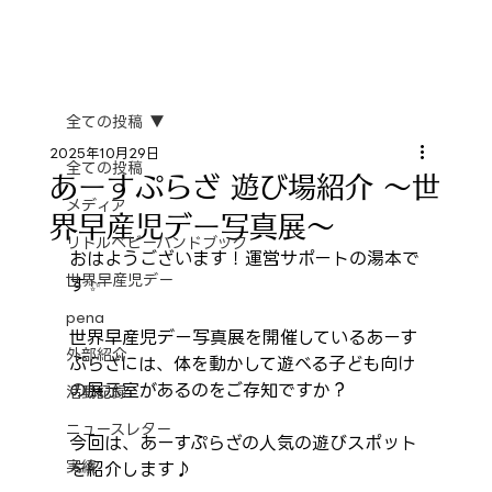
全ての投稿
2025年10月29日
全ての投稿
あーすぷらざ 遊び場紹介 〜世
メディア
界早産児デー写真展〜
リトルベビーハンドブック
おはようございます！運営サポートの湯本で
世界早産児デー
す✨️
pena
世界早産児デー写真展を開催しているあーす
外部紹介
ぷらざには、体を動かして遊べる子ども向け
の展示室があるのをご存知ですか？
活動記録
ニュースレター
今回は、あーすぷらざの人気の遊びスポット
実績
を紹介します♪