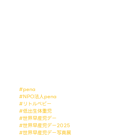
#pena
#NPO法人pena
#リトルベビー
#低出生体重児
#世界早産児デー
#世界早産児デー2025
#世界早産児デー写真展