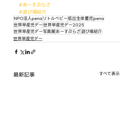
#あーすぷらざ
#遊び場紹介
NPO法人pena
リトルベビー
低出生体重児
pena
世界早産児デー
世界早産児デー2025
世界早産児デー写真展
あーすぷらざ
遊び場紹介
世界早産児デー
最新記事
すべて表示