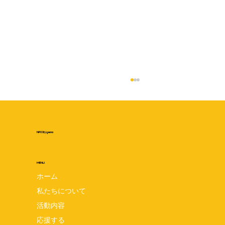
NPO法人pena
MENU
ホーム
私たちについて
開催イベントのご紹介 〜世界早産児デー
活動内容
写真展〜
応援する