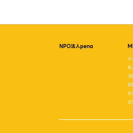
NPO法人pena
M
ホ
私
活
応
お
お